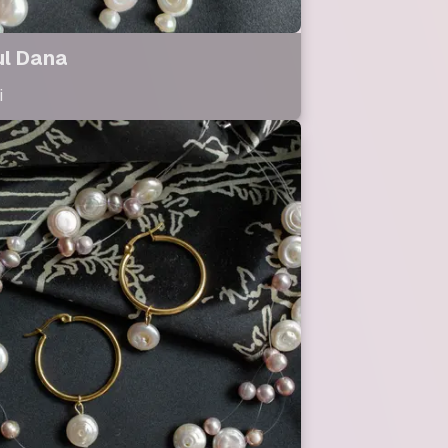
ul Dana
i