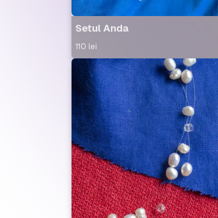
Setul Anda
110
lei