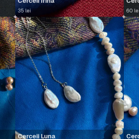
Cerceii Irina
Cer
35
lei
60
le
Cerceii Luna
Cerc