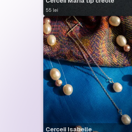
Cerceii Maria tip creole
55
lei
Cerceii Isabelle