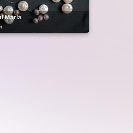
ul Maria
i