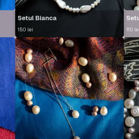
Setul Bianca
Set
150
lei
110
le