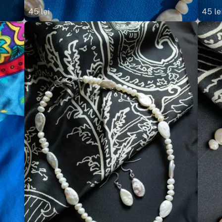
45
lei
45
le