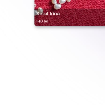
Setul Irina
140
lei