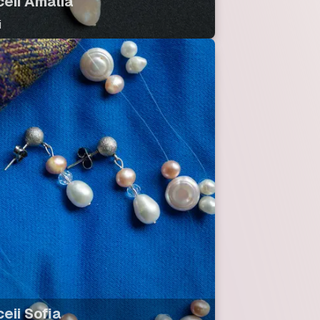
ceii Amalia
i
eii Sofia